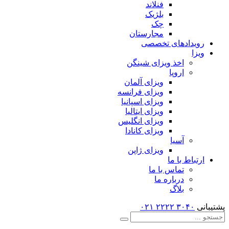
فنلاند
بلژیک
چک
مجارستان
رویدادهای تخصصی
ویزا
اخذ ویزای شینگن
اروپا
ویزای آلمان
ویزای فرانسه
ویزای اسپانیا
ویزای ایتالیا
ویزای انگلیس
ویزای کانادا
آسیا
ویزای ژاپن
ارتباط با ما
تماس با ما
درباره ما
بلاگ
پشتیبانی
۳۰۴۰ ۲۲۲۲
۰۲۱