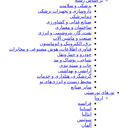
بر اساس رسته
پزشکی و سلامت
داروسازی و تجهیزات پزشکی
دندانپزشکی
صنایع غذایی و کشاورزی
ساختمان و معماری
نفت، گاز، پتروشیمی و انرژی
صنعت و ماشین آلات
برق، الکترونیک و اتوماسیون
فناوری اطلاعات، هوش مصنوعی و مخابرات
خودرو و حمل‌و‌نقل
نساجی، پوشاک و مد
چاپ و بسته بندی
آرایشی و بهداشتی
گردشگری، هتلداری و خدمات
محیط زیست و انرژی‌های نو
سایر صنایع
تورهای توریستی
اروپا
فرانسه
اسپانیا
ایتالیا
سوئیس
آلمان