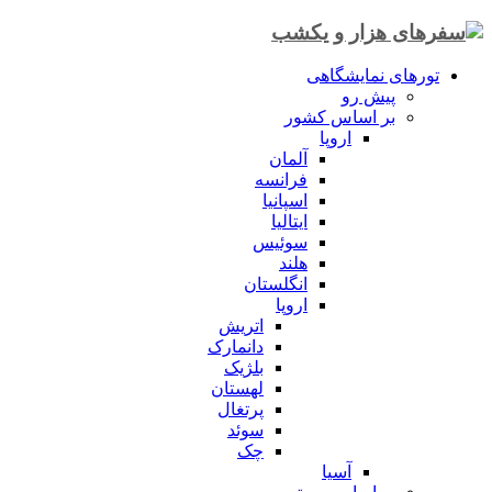
تورهای نمایشگاهی
پیش رو
بر اساس کشور
اروپا
آلمان
فرانسه
اسپانیا
ایتالیا
سوئیس
هلند
انگلستان
اروپا
اتریش
دانمارک
بلژیک
لهستان
پرتغال
سوئد
چک
آسیا