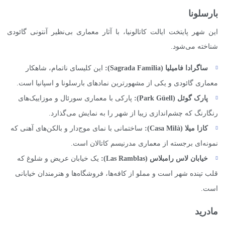
بارسلونا
این شهر پایتخت ایالت کاتالونیا، با آثار معماری بی‌نظیر آنتونی گائودی
شناخته می‌شود.
ساگرادا فامیلیا (
Sagrada Familia
):
این کلیسای ناتمام، شاهکار
معماری گائودی و یکی از مشهورترین نمادهای بارسلونا و اسپانیا است.
پارک گوئل (
Park Güell
):
پارکی با معماری سورئال و موزاییک‌های
رنگارنگ که چشم‌اندازی زیبا از شهر را به نمایش می‌گذارد.
کازا میلا (
Casa Milà
):
ساختمانی با نمای موج‌دار و بالکن‌های آهنی که
نمونه‌ای برجسته از معماری مدرنیسم کاتالان است.
خیابان لاس رامبلاس (
Las Ramblas
):
یک خیابان عریض و شلوغ که
قلب تپنده شهر است و مملو از کافه‌ها، فروشگاه‌ها و هنرمندان خیابانی
است.
مادرید