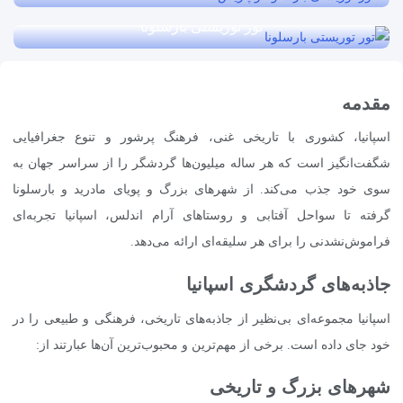
۶ الی ۷ روز
۱,۵۸۰
یورو + نرخ پروازی
تور توریستی بارسلونا
تور توریستی بارسلونا و پاریس
قیمت از
۸ روز
۱,۵۸۰
یورو + نرخ پروازی
تور توریستی بارسلونا
قیمت از
۵ روز
۱,۹۸۰
یورو + نرخ پروازی
مقدمه
قیمت از
اسپانیا، کشوری با تاریخی غنی، فرهنگ پرشور و تنوع جغرافیایی
۱,۴۸۰
یورو + نرخ پروازی
شگفت‌انگیز است که هر ساله میلیون‌ها گردشگر را از سراسر جهان به
سوی خود جذب می‌کند. از شهرهای بزرگ و پویای مادرید و بارسلونا
گرفته تا سواحل آفتابی و روستاهای آرام اندلس، اسپانیا تجربه‌ای
فراموش‌نشدنی را برای هر سلیقه‌ای ارائه می‌دهد.
جاذبه‌های گردشگری اسپانیا
اسپانیا مجموعه‌ای بی‌نظیر از جاذبه‌های تاریخی، فرهنگی و طبیعی را در
خود جای داده است. برخی از مهم‌ترین و محبوب‌ترین آن‌ها عبارتند از:
شهرهای بزرگ و تاریخی