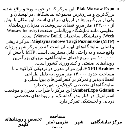
Ptak Warsaw Expo
: این مرکز که در حومه ورشو واقع شده،
بزرگ‌ترین و مدرن‌ترین مجموعه نمایشگاهی در لهستان و
یکی از بزرگترین‌ها در اروپای مرکزی است. این مکان با بیش
از ۱۴۳,۰۰۰ متر مربع فضای سرپوشیده، میزبان رویدادهای
عظیمی مانند نمایشگاه بین‌المللی صنعت (Warsaw Industry
Week) و نمایشگاه ساختمان (Warsaw Build) است.
Międzynarodowe Targi Poznańskie (MTP)
: مرکز تاریخی
و اصلی نمایشگاه‌های لهستان است که در مرکز شهر پوزنان
واقع شده و به راحتی قابل دسترسی است. MTP با بیش از
۱۰۰,۰۰۰ متر مربع فضای نمایشگاهی، میزبان بزرگترین
رویدادهای صنعتی و کشاورزی کشور است.
EXPO Kraków
: این مرکز مدرن در نزدیکی کراکوف، با
مساحت حدود ۱۴,۰۰۰ متر مربع، به دلیل طراحی
انعطاف‌پذیر و تمرکز بر کنفرانس‌های بین‌المللی و
نمایشگاه‌های تخصصی کوچک‌تر، شهرت دارد.
AmberExpo Gdańsk
: این مرکز با طراحی مدرن و موقعیت
استراتژیک در کنار بندر گدانسک، بر رویدادهای تخصصی
دریایی و لجستیکی تمرکز دارد.
مساحت
تخصص و رویدادهای
مرکز نمایشگاهی
شهر
تقریبی (متر
کلیدی
مربع)