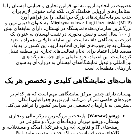
عضویت در اتحادیه اروپا، نه تنها قوانین تجاری و حمایتی لهستان را با
استانداردهای اروپایی هماهنگ کرد، بلکه ثبات حقوقی لازم برای
جذب سرمایه‌گذاری‌های بزرگ بین‌المللی را نیز فراهم آورد.
Międzynarodowe Targi Poznańskie (MTP)، به عنوان قدیمی‌ترین و
بزرگ‌ترین سازمان‌دهنده نمایشگاه در لهستان، دارای سابقه‌ای بیش
از ۱۰۰ سال است و نقش محوری در تثبیت لهستان به عنوان یک
قدرت نمایشگاهی داشته است. این سابقه طولانی، همراه با تعهد
لهستان به چارچوب‌های تجاری اتحادیه اروپا، این کشور را به یک
مقصد قابل اعتماد برای انجام فعالیت‌های تجاری در منطقه تبدیل
کرده است. این اعتماد، خود عاملی برای جذب شرکت‌های
بین‌المللی و تبدیل نمایشگاه‌های لهستان به دروازه‌ای به سوی
بازارهای منطقه‌ای است.
هاب‌های نمایشگاهی کلیدی و تخصص هر یک
لهستان دارای چندین مرکز نمایشگاهی مهم است که هر کدام بر
حوزه‌های خاصی تمرکز می‌کنند. این توزیع جغرافیایی امکان
دسترسی به بازارهای تخصصی در سراسر کشور را فراهم می‌کند.
ورشو (
Warsaw
)
: پایتخت و بزرگ‌ترین مرکز مالی و تجاری
لهستان. ورشو میزبان رویدادهای بزرگ و متنوعی در
زمینه‌های IT و فناوری (به ویژه فین‌تک)، املاک و مستغلات، و
کالاهای مصرفی است. مراکز جدید و مدرنی مانند Ptak