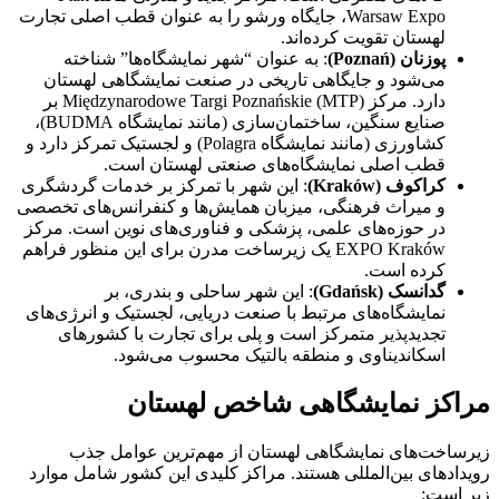
Warsaw Expo، جایگاه ورشو را به عنوان قطب اصلی تجارت
لهستان تقویت کرده‌اند.
پوزنان (
Poznań
)
: به عنوان “شهر نمایشگاه‌ها” شناخته
می‌شود و جایگاهی تاریخی در صنعت نمایشگاهی لهستان
دارد. مرکز Międzynarodowe Targi Poznańskie (MTP) بر
صنایع سنگین، ساختمان‌سازی (مانند نمایشگاه BUDMA)،
کشاورزی (مانند نمایشگاه Polagra) و لجستیک تمرکز دارد و
قطب اصلی نمایشگاه‌های صنعتی لهستان است.
کراکوف (
Kraków
)
: این شهر با تمرکز بر خدمات گردشگری
و میراث فرهنگی، میزبان همایش‌ها و کنفرانس‌های تخصصی
در حوزه‌های علمی، پزشکی و فناوری‌های نوین است. مرکز
EXPO Kraków یک زیرساخت مدرن برای این منظور فراهم
کرده است.
گدانسک (
Gdańsk
)
: این شهر ساحلی و بندری، بر
نمایشگاه‌های مرتبط با صنعت دریایی، لجستیک و انرژی‌های
تجدیدپذیر متمرکز است و پلی برای تجارت با کشورهای
اسکاندیناوی و منطقه بالتیک محسوب می‌شود.
مراکز نمایشگاهی شاخص لهستان
زیرساخت‌های نمایشگاهی لهستان از مهم‌ترین عوامل جذب
رویدادهای بین‌المللی هستند. مراکز کلیدی این کشور شامل موارد
زیر است: