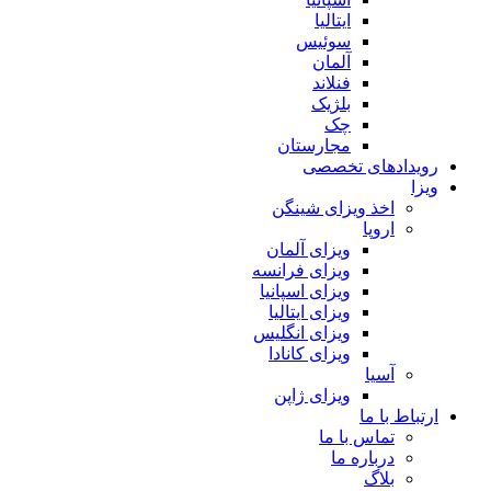
ایتالیا
سوئیس
آلمان
فنلاند
بلژیک
چک
مجارستان
رویدادهای تخصصی
ویزا
اخذ ویزای شینگن
اروپا
ویزای آلمان
ویزای فرانسه
ویزای اسپانیا
ویزای ایتالیا
ویزای انگلیس
ویزای کانادا
آسیا
ویزای ژاپن
ارتباط با ما
تماس با ما
درباره ما
بلاگ