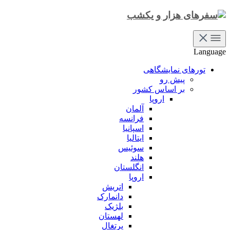
Language
تورهای نمایشگاهی
پیش رو
بر اساس کشور
اروپا
آلمان
فرانسه
اسپانیا
ایتالیا
سوئیس
هلند
انگلستان
اروپا
اتریش
دانمارک
بلژیک
لهستان
پرتغال