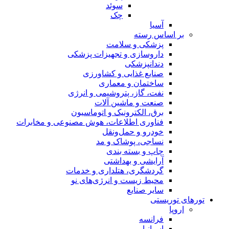
سوئد
چک
آسیا
بر اساس رسته
پزشکی و سلامت
داروسازی و تجهیزات پزشکی
دندانپزشکی
صنایع غذایی و کشاورزی
ساختمان و معماری
نفت، گاز، پتروشیمی و انرژی
صنعت و ماشین آلات
برق، الکترونیک و اتوماسیون
فناوری اطلاعات، هوش مصنوعی و مخابرات
خودرو و حمل‌و‌نقل
نساجی، پوشاک و مد
چاپ و بسته بندی
آرایشی و بهداشتی
گردشگری، هتلداری و خدمات
محیط زیست و انرژی‌های نو
سایر صنایع
تورهای توریستی
اروپا
فرانسه
اسپانیا