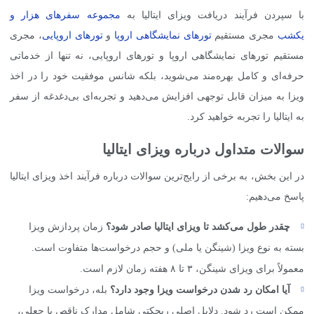
با سپردن فرآیند دریافت ویزای ایتالیا به
مجموعه سفرهای هزار و
یکشب
مجری مستقیم
تورهای نمایشگاهی اروپا
و
تورهای اروپایی
، مجری
مستقیم تورهای نمایشگاهی اروپا و تورهای اروپایی، نه تنها از خدماتی
حرفه‌ای و کامل بهره‌مند می‌شوید، بلکه شانس موفقیت خود را در اخذ
ویزا به میزان قابل توجهی افزایش می‌دهید و تجربه‌ای بی‌دغدغه از سفر
به ایتالیا را تجربه خواهید کرد.
سوالات متداول درباره ویزای ایتالیا
در این بخش، به برخی از رایج‌ترین سوالات درباره فرآیند اخذ ویزای ایتالیا
پاسخ می‌دهیم:
چقدر طول می‌کشد تا ویزای ایتالیا صادر شود؟
زمان پردازش ویزا
بسته به نوع ویزا (شینگن یا ملی) و حجم درخواست‌ها متفاوت است.
معمولاً برای ویزای شینگن، ۳ تا ۸ هفته زمان لازم است.
آیا امکان رد شدن درخواست ویزا وجود دارد؟
بله، درخواست ویزا
ممکن است رد شود. دلایل اصلی ریجکتی شامل مدارک ناقص یا جعلی،