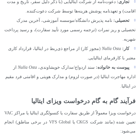
تجاری:
دعوت‌نامه از شرکت ایتالیایی (با ذکر دلیل سفر، تاریخ و مدت
اقامت) و تعهدنامه پوشش هزینه‌ها توسط شرکت دعوت‌کننده.
تحصیلی:
نامه پذیرش دانشگاه/موسسه آموزشی، آخرین مدرک
تحصیلی و ریز نمرات (ترجمه رسمی مورد تأیید سفارت)، و رسید پرداخت
شهریه.
کار:
Nulla Osta
(مجوز کار) از مراجع ذی‌ربط در ایتالیا، قرارداد کاری
معتبر با کارفرمای ایتالیایی.
پیوست به خانواده:
سند ازدواج/مدارک خویشاوندی،
Nulla Osta
از
اداره مهاجرت ایتالیا (در صورت لزوم) و مدارک هویتی و اقامتی فرد مقیم
در ایتالیا.
فرآیند گام به گام درخواست ویزای ایتالیا
درخواست ویزا معمولاً از طریق سفارت یا کنسولگری ایتالیا یا مراکز VAC
تعیین شده (مانند شرکت CKGS یا VFS Global در برخی مناطق) انجام
می‌شود: