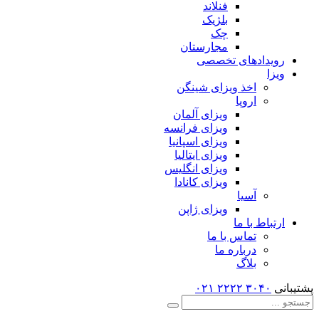
فنلاند
بلژیک
چک
مجارستان
رویدادهای تخصصی
ویزا
اخذ ویزای شینگن
اروپا
ویزای آلمان
ویزای فرانسه
ویزای اسپانیا
ویزای ایتالیا
ویزای انگلیس
ویزای کانادا
آسیا
ویزای ژاپن
ارتباط با ما
تماس با ما
درباره ما
بلاگ
پشتیبانی
۳۰۴۰ ۲۲۲۲
۰۲۱