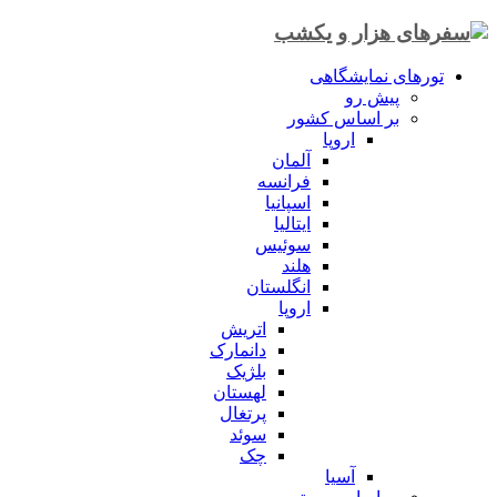
تورهای نمایشگاهی
پیش رو
بر اساس کشور
اروپا
آلمان
فرانسه
اسپانیا
ایتالیا
سوئیس
هلند
انگلستان
اروپا
اتریش
دانمارک
بلژیک
لهستان
پرتغال
سوئد
چک
آسیا