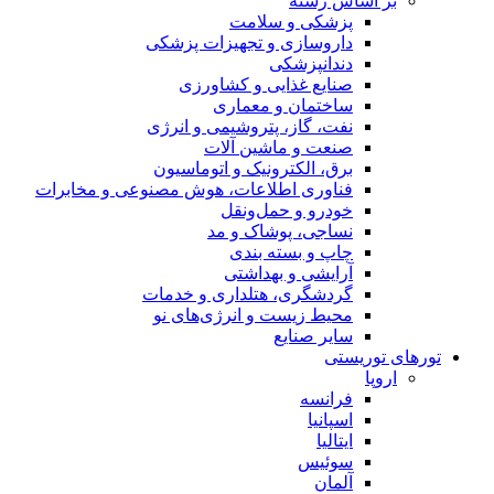
بر اساس رسته
پزشکی و سلامت
داروسازی و تجهیزات پزشکی
دندانپزشکی
صنایع غذایی و کشاورزی
ساختمان و معماری
نفت، گاز، پتروشیمی و انرژی
صنعت و ماشین آلات
برق، الکترونیک و اتوماسیون
فناوری اطلاعات، هوش مصنوعی و مخابرات
خودرو و حمل‌و‌نقل
نساجی، پوشاک و مد
چاپ و بسته بندی
آرایشی و بهداشتی
گردشگری، هتلداری و خدمات
محیط زیست و انرژی‌های نو
سایر صنایع
تورهای توریستی
اروپا
فرانسه
اسپانیا
ایتالیا
سوئیس
آلمان