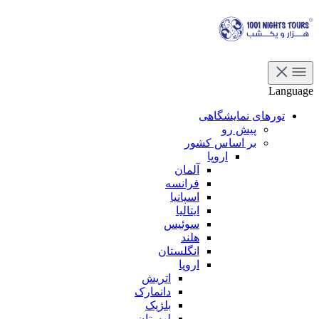
Language
تورهای نمایشگاهی
پیش رو
بر اساس کشور
اروپا
آلمان
فرانسه
اسپانیا
ایتالیا
سوئیس
هلند
انگلستان
اروپا
اتریش
دانمارک
بلژیک
لهستان