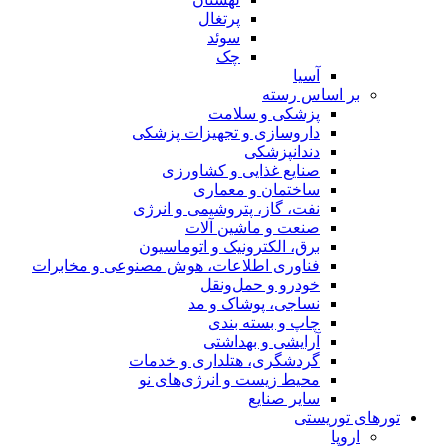
پرتغال
سوئد
چک
آسیا
بر اساس رسته
پزشکی و سلامت
داروسازی و تجهیزات پزشکی
دندانپزشکی
صنایع غذایی و کشاورزی
ساختمان و معماری
نفت، گاز، پتروشیمی و انرژی
صنعت و ماشین آلات
برق، الکترونیک و اتوماسیون
فناوری اطلاعات، هوش مصنوعی و مخابرات
خودرو و حمل‌و‌نقل
نساجی، پوشاک و مد
چاپ و بسته بندی
آرایشی و بهداشتی
گردشگری، هتلداری و خدمات
محیط زیست و انرژی‌های نو
سایر صنایع
تورهای توریستی
اروپا