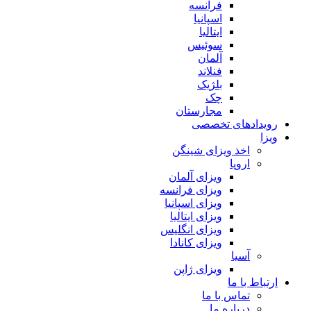
فرانسه
اسپانیا
ایتالیا
سوئیس
آلمان
فنلاند
بلژیک
چک
مجارستان
رویدادهای تخصصی
ویزا
اخذ ویزای شینگن
اروپا
ویزای آلمان
ویزای فرانسه
ویزای اسپانیا
ویزای ایتالیا
ویزای انگلیس
ویزای کانادا
آسیا
ویزای ژاپن
ارتباط با ما
تماس با ما
درباره ما