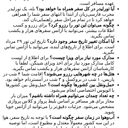
عهده مسافر است.
آیا تورلیدر در کل سفر همراه ما خواهد بود؟
بله، یک تورلیدر
مجرب فارسی‌زبان از ابتدا تا انتهای سفر شما را همراهی
خواهد کرد تا در تمام مراحل سفر راهنمایی‌تان کند.
چگونه می‌توان این تور را رزرو کرد؟
برای رزرو و کسب
اطلاعات بیشتر، می‌توانید با آژانس سفرهای هزار و یکشب
تماس بگیرید.
آیا امکان تغییر تاریخ سفر وجود دارد؟
تاریخ این تور ۲۹ مرداد
است. برای اطلاع از تاریخ‌های آینده، می‌توانید با آژانس تماس
بگیرید.
مدارک مورد نیاز برای ویزا چیست؟
برای اطلاع از لیست
کامل مدارک مورد نیاز برای اخذ ویزای شینگن، لطفاً با
کارشناسان آژانس سفرهای هزار و یکشب تماس بگیرید.
هتل‌ها در چه شهرهایی رزرو می‌شوند؟
اقامت شما ۴ شب در
پاریس، ۱ شب در بروکسل و ۳ شب در آمستردام خواهد بود.
حمل‌ونقل بین کشورها چگونه است؟
حمل‌ونقل بین کشورها
با اتوبوس اختصاصی انجام می‌شود.
چه تعداد چمدان می‌توانیم همراه داشته باشیم؟
میزان بار
مجاز برای هر مسافر بر اساس بلیط پرواز و کلاس پروازی
مشخص می‌شود. جزئیات دقیق‌تر را می‌توانید از آژانس جویا
شوید.
آب‌وهوا در زمان سفر چگونه است؟
با توجه به تاریخ سفر، هوا
در این سه کشور معمولاً معتدل و مطبوع است، اما توصیه