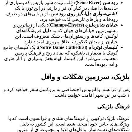
رود سن
(Seine River):
قلب تپنده شهر پاریس که بسیاری از
جاذبه‌های اصلی در کنار آن قرار دارند. در این تور، با یک
کشتی‌سواری دل‌انگیز روی رود سن
، از زیبایی‌های دو طرف
رودخانه و پل‌های تاریخی لذت خواهید برد.
خیابان شانزه‌لیزه
(Champs-Élysées):
یکی از زیباترین و
مشهورترین خیابان‌های جهان که به دلیل فروشگاه‌های
لوکس، کافه‌ها و رستوران‌های شیک معروف است. این
خیابان از میدان کنکورد تا طاق پیروزی امتداد دارد.
کلیسای نوتردام
(Notre-Dame Cathedral):
یک کلیسای جامع
گوتیک با معماری باشکوه که نماد تاریخ و فرهنگ پاریس
محسوب می‌شود. این کلیسا، الهام‌بخش بسیاری از آثار هنری
و ادبی بوده است.
بلژیک، سرزمین شکلات و وافل
پس از فرانسه، با اتوبوس اختصاصی به بروکسل سفر خواهید کرد و
۱ شب در این شهر اقامت خواهید داشت.
فرهنگ بلژیکی
فرهنگ بلژیک ترکیبی از فرهنگ‌های هلندی و فرانسوی است که با
ویژگی‌های خاص خود آمیخته شده است. این کشور به دلیل
شکلات‌های دست‌ساز، وافل‌های لذیذ و مجموعه‌ای از بهترین