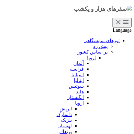
Language
تورهای نمایشگاهی
پیش رو
بر اساس کشور
اروپا
آلمان
فرانسه
اسپانیا
ایتالیا
سوئیس
هلند
انگلستان
اروپا
اتریش
دانمارک
بلژیک
لهستان
پرتغال