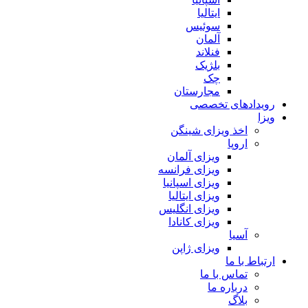
ایتالیا
سوئیس
آلمان
فنلاند
بلژیک
چک
مجارستان
رویدادهای تخصصی
ویزا
اخذ ویزای شینگن
اروپا
ویزای آلمان
ویزای فرانسه
ویزای اسپانیا
ویزای ایتالیا
ویزای انگلیس
ویزای کانادا
آسیا
ویزای ژاپن
ارتباط با ما
تماس با ما
درباره ما
بلاگ