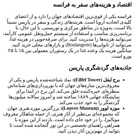
اقتصاد و هزینه‌های سفر به فرانسه
فرانسه یکی از قوی‌ترین اقتصادهای جهان را دارد و از اعضای
کلیدی اتحادیه اروپا است. هزینه‌های زندگی و سفر در پاریس نسبتاً
بالا است، به‌ویژه در مناطق مرکزی و توریستی. با این حال، با
برنامه‌ریزی مناسب و استفاده از سیستم حمل‌ونقل عمومی کارآمد،
می‌توانید هزینه‌ها را مدیریت کنید. برای صرفه‌جویی در هزینه غذا،
می‌توانید از نانوایی‌ها (Boulangerie) و بازارهای محلی خرید کنید.
میانگین هزینه یک وعده غذا در یک رستوران معمولی بین ۱۵ تا ۲۵
یورو است.
جاذبه‌های گردشگری پاریس
برج ایفل
(Eiffel Tower):
نماد شناخته‌شده پاریس و یکی از
معروف‌ترین سازه‌های جهان که با نورپردازی‌های شبانه‌اش
منظره‌ای خیره‌کننده خلق می‌کند. این برج در ابتدا برای
نمایشگاه جهانی ۱۸۸۹ ساخته شد و امروز سالانه میلیون‌ها
گردشگر را به خود جذب می‌کند.
موزه لوور
(Louvre Museum):
بزرگترین موزه هنری جهان
که مجموعه‌ای بی‌نظیر از آثار هنری، از جمله شاهکار معروف
مونالیزا، را در خود جای داده است. بازدید از این موزه با
همراهی راهنمای تخصصی در این تور گنجانده شده است تا
بتوانید از مهم‌ترین آثار دیدن کنید.