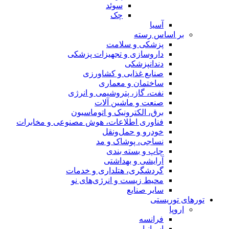
سوئد
چک
آسیا
بر اساس رسته
پزشکی و سلامت
داروسازی و تجهیزات پزشکی
دندانپزشکی
صنایع غذایی و کشاورزی
ساختمان و معماری
نفت، گاز، پتروشیمی و انرژی
صنعت و ماشین آلات
برق، الکترونیک و اتوماسیون
فناوری اطلاعات، هوش مصنوعی و مخابرات
خودرو و حمل‌و‌نقل
نساجی، پوشاک و مد
چاپ و بسته بندی
آرایشی و بهداشتی
گردشگری، هتلداری و خدمات
محیط زیست و انرژی‌های نو
سایر صنایع
تورهای توریستی
اروپا
فرانسه
اسپانیا