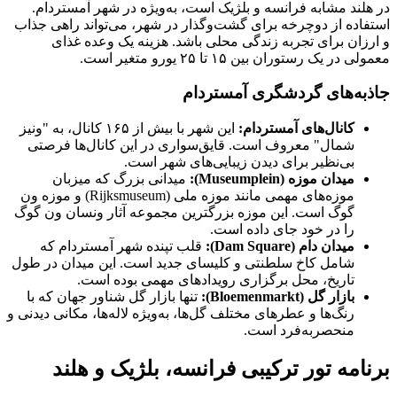
در هلند مشابه فرانسه و بلژیک است، به‌ویژه در شهر آمستردام.
استفاده از دوچرخه برای گشت‌وگذار در شهر، می‌تواند راهی جذاب
و ارزان برای تجربه زندگی محلی باشد. هزینه یک وعده غذای
معمولی در یک رستوران بین ۱۵ تا ۲۵ یورو متغیر است.
جاذبه‌های گردشگری آمستردام
کانال‌های آمستردام
:
این شهر با بیش از ۱۶۵ کانال، به "ونیز
شمال" معروف است. قایق‌سواری در این کانال‌ها فرصتی
بی‌نظیر برای دیدن زیبایی‌های شهر است.
میدان موزه
(Museumplein):
میدانی بزرگ که میزبان
موزه‌های مهمی مانند موزه ملی (Rijksmuseum) و موزه ون
گوگ است. این موزه بزرگترین مجموعه آثار ونسان ون گوگ
را در خود جای داده است.
میدان دام
(Dam Square):
قلب تپنده شهر آمستردام که
شامل کاخ سلطنتی و کلیسای جدید است. این میدان در طول
تاریخ، محل برگزاری رویدادهای مهمی بوده است.
بازار گل
(Bloemenmarkt):
تنها بازار گل شناور جهان که با
رنگ‌ها و عطرهای مختلف گل‌ها، به‌ویژه لاله‌ها، مکانی دیدنی و
منحصربه‌فرد است.
برنامه تور ترکیبی فرانسه، بلژیک و هلند