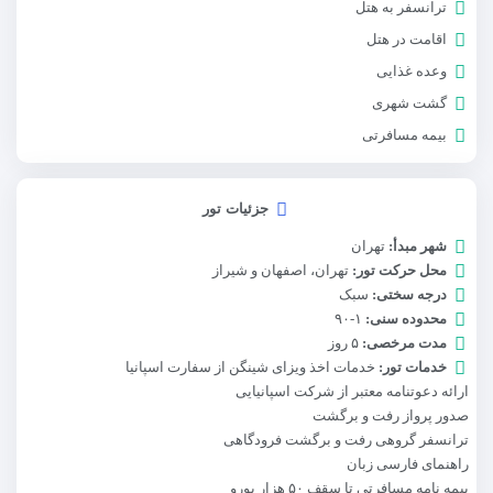
ترانسفر به هتل
اقامت در هتل
وعده غذایی
گشت شهری
بیمه مسافرتی
جزئیات تور
شهر مبدأ:
تهران
محل حرکت تور:
تهران، اصفهان و شیراز
درجه سختی:
سبک
محدوده سنی:
۱-۹۰
مدت مرخصی:
۵ روز
خدمات تور:
خدمات اخذ ویزای شینگن از سفارت اسپانیا
ارائه دعوتنامه معتبر از شرکت اسپانیایی
صدور پرواز رفت و برگشت
ترانسفر گروهی رفت و برگشت فرودگاهی
راهنمای فارسی زبان
بیمه نامه مسافرتی تا سقف ۵۰ هزار یورو