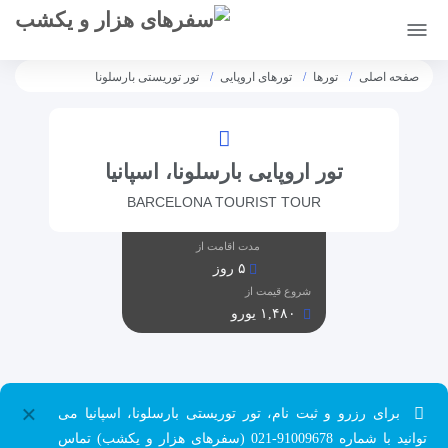
[citynet]
صفحه اصلی
تورها
تورهای اروپایی
تور توریستی بارسلونا
تور اروپایی بارسلونا، اسپانیا
BARCELONA TOURIST TOUR
مدت اقامت از
۵ روز
شروع قیمت از
۱,۴۸۰ یورو
×
برای رزرو و ثبت نام، تور توریستی بارسلونا، اسپانیا می
توانید با شماره 91009678-021 (سفرهای هزار و یکشب) تماس