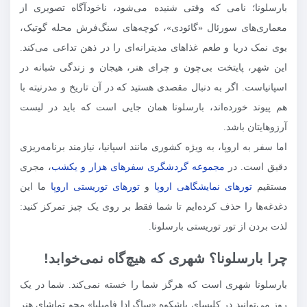
بارسلونا؛ نامی که وقتی شنیده می‌شود، ناخودآگاه تصویری از
معماری‌های سورئال «گائودی»، کوچه‌های سنگ‌فرش محله گوتیک،
بوی نمک دریا و طعم غذاهای مدیترانه‌ای را در ذهن تداعی می‌کند.
این شهر، پایتخت بی‌چون و چرای هنر، هیجان و زندگی شبانه در
اسپانیاست. اگر به دنبال مقصدی هستید که در آن تاریخ و مدرنیته با
هم پیوند خورده‌اند، بارسلونا همان جایی است که باید در لیست
آرزوهایتان باشد.
اما سفر به اروپا، به ویژه کشوری مانند اسپانیا، نیازمند برنامه‌ریزی
دقیق است. در
مجموعه گردشگری سفرهای هزار و یکشب
، مجری
مستقیم
تورهای نمایشگاهی اروپا
و
تورهای توریستی اروپا
ما این
دغدغه‌ها را حذف کرده‌ایم تا شما فقط بر روی یک چیز تمرکز کنید:
لذت بردن از تور توریستی بارسلونا.
چرا بارسلونا؟ شهری که هیچ‌گاه نمی‌خوابد!
بارسلونا شهری است که هرگز شما را خسته نمی‌کند. شما در یک
روز می‌توانید در کلیسای باشکوه «ساگرادا فامیلیا» محو تماشای هنر