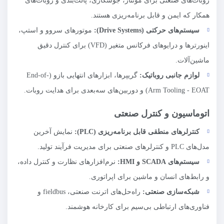
روبات‌های صنعتی برای مونتاژ، جوشکاری، پالت‌بندی و روبات‌های
همکار که ایمن و قابل برنامه‌ریزی هستند.
سیستم‌های حرکتی (
Drive Systems
):
موتورهای سروو و استپ،
اینورترها و درایوهای فرکانس متغیر (VFD) برای کنترل دقیق
ماشین‌آلات.
لوازم جانبی روباتیک:
گریپرها، ابزارهای انتهایی بازو (End-of-
Arm Tooling - EOAT) و دوربین‌های سه‌بعدی برای هدایت روبات.
اتوماسیون و کنترل صنعتی
کنترلرهای منطقی قابل برنامه‌ریزی (
PLC
):
نمایش آخرین
مدل‌های PLC و کنترلرهای صنعتی برای مدیریت فرآیند تولید.
سیستم‌های
SCADA
و
HMI
:
نرم‌افزارهای نظارت و کنترل داده،
و رابط‌های انسان و ماشین برای اپراتوری.
شبکه‌سازی صنعتی:
راه‌حل‌های اترنت صنعتی، fieldbus و
فناوری‌های ارتباطی بی‌سیم برای کارخانه هوشمند.