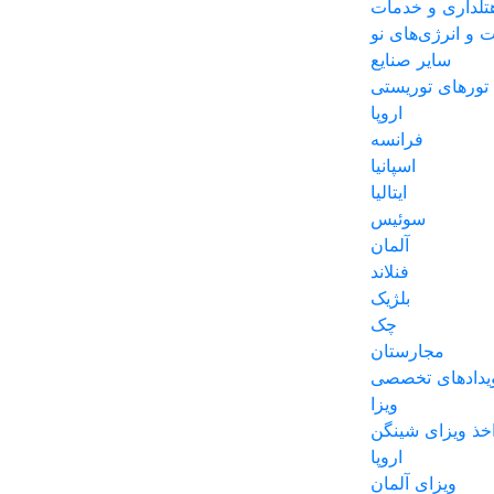
لداری و خدمات
و انرژی‌های نو
سایر صنایع
تورهای توریستی
اروپا
فرانسه
اسپانیا
ایتالیا
سوئیس
آلمان
فنلاند
بلژیک
چک
مجارستان
یدادهای تخصصی
ویزا
خذ ویزای شینگن
اروپا
ویزای آلمان