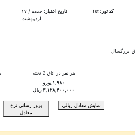
کد تور:
tst
تاریخ اعتبار:
جمعه / ۱۷
اردیبهشت
ق
بزرگسال
هر نفر در اتاق 2 تخته
ه
۱,۹۸۰ یورو
۳,۱۲۸,۴۰۰,۰۰۰ ریال
۰
نمایش معادل ریالی
بروز رسانی نرخ
معادل