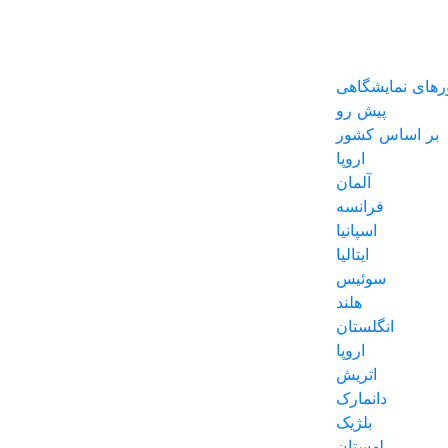
رهای نمایشگاهی
پیش رو
بر اساس کشور
اروپا
آلمان
فرانسه
اسپانیا
ایتالیا
سوئیس
هلند
انگلستان
اروپا
اتریش
دانمارک
بلژیک
لهستان