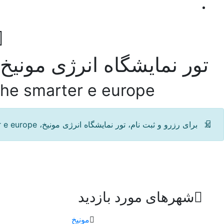
تور نمایشگاه انرژی مونیخ، e smarter e europe
the smarter e europe
×
برای رزرو و ثبت نام، تور نمایشگاه انرژی مونیخ، the smarter e europe می توانید با شماره 91009678-021 (سفرهای هزار و یکشب) تماس حاصل فرمایید.
شهرهای مورد بازدید
مونیخ