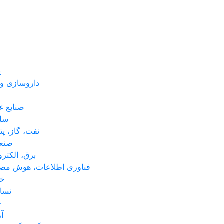
پ
داروسازی و
صنایع غ
ساخ
نفت، گاز، پ
صنعت
برق، الکترو
فناوری اطلاعات، هوش مصن
خو
نسا
چ
آ