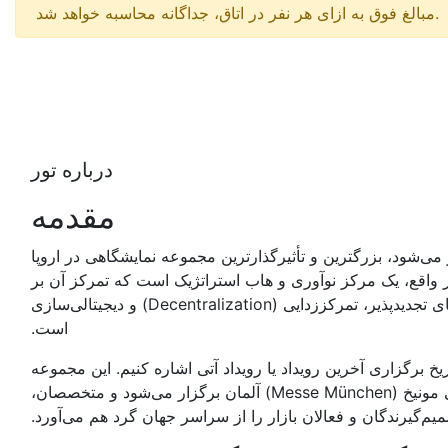
.مبالغ فوق به ازای هر نفر در اتاق، جداگانه محاسبه خواهد شد
درباره تور
مقدمه
لمان برگزار می‌شود، بزرگترین و تأثیرگذارترین مجموعه نمایشگاهی در اروپا
ر واقع، یک مرکز نوآوری و هاب استراتژیک است که تمرکز آن بر
یکپارچه‌سازی بخش‌های مختلف انرژی (برق، گرما، حمل‌ونقل) از طریق انرژی‌های تجدیدپذیر، تمرکززدایی (Decentralization) و دیجیتالی‌سازی
است.
ریخ برگزاری آخرین رویداد یا رویداد آتی اشاره کنیم. این مجموعه
نمایشگاهی معمولاً در ماه می (اردیبهشت/خرداد) هر سال در مسی مونیخ (Messe München) آلمان برگزار می‌شود و متخصصان،
یم‌گیرندگان و فعالان بازار را از سراسر جهان گرد هم می‌آورد.