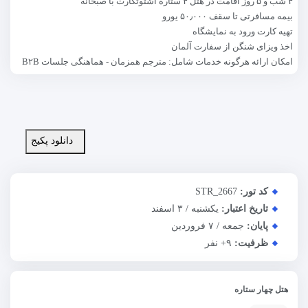
۴ شب و ۵ روز اقامت در هتل ۴ ستاره اشتوتگارت با صبحانه
بیمه مسافرتی تا سقف ۵۰٫۰۰۰ یورو
تهیه کارت ورود به نمایشگاه
اخذ ویزای شنگن از سفارت آلمان
امکان ارائه هرگونه خدمات شامل: مترجم همزمان - هماهنگی جلسات B۲B
دانلود پکیج
کد تور:
STR_2667
تاریخ اعتبار:
یکشنبه / ۳ اسفند
پایان:
جمعه / ۷ فروردین
ظرفیت:
+۹
نفر
هتل چهار ستاره