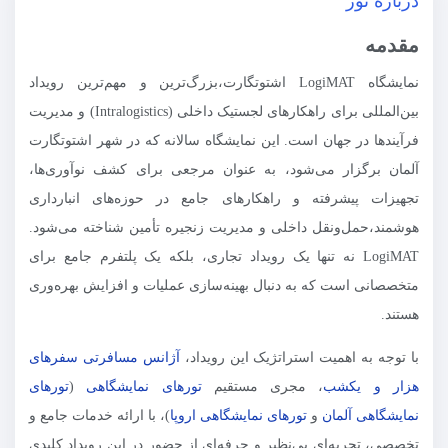
درباره تور
مقدمه
نمایشگاه LogiMAT اشتوتگارت،بزرگ‌ترین و مهم‌ترین رویداد
بین‌المللی برای راهکارهای لجستیک داخلی (Intralogistics) و مدیریت
فرآیندها در جهان است. این نمایشگاه سالانه که در شهر اشتوتگارت
آلمان برگزار می‌شود، به عنوان مرجعی برای کشف نوآوری‌ها،
تجهیزات پیشرفته و راهکارهای جامع در حوزه‌های انبارداری
هوشمند،حمل‌ونقل داخلی و مدیریت زنجیره تأمین شناخته می‌شود.
LogiMAT نه تنها یک رویداد تجاری، بلکه یک پلتفرم جامع برای
متخصصانی است که به دنبال بهینه‌سازی عملیات و افزایش بهره‌وری
هستند.
با توجه به اهمیت استراتژیک این رویداد،
آژانس مسافرتی سفرهای
هزار و یکشب
، مجری مستقیم
تورهای نمایشگاهی
(
تورهای
نمایشگاهی آلمان
و
تورهای نمایشگاهی اروپا
)، با ارائه خدمات جامع و
تخصصی، تجربه‌ای بی‌نظیر و حرفه‌ای از حضور در این رویداد کلیدی