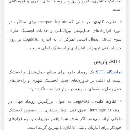
لجستیک کانتینری، فورواردری و زیرساخت‌های بندری و فرودگاهی
است.
تفاوت کلیدی:
در حالی که transport logistic برای مذاکره در
مورد قراردادهای حمل‌ونقل بین‌المللی و خدمات لجستیک طرف
سوم (3PL) ایده‌آل است، تمرکز آن به اندازه LogiMAT بر روی
جزئیات فنی تجهیزات انبارداری و لجستیک داخلی نیست.
SITL، پاریس
نمایشگاه SITL
یک رویداد جامع برای صنایع حمل‌وننقل و لجستیک
است که اغلب بر فناوری‌های جدید، لجستیک شهری و راه‌حل‌های
حمل‌ونقل منطقه‌ای، به‌ویژه در بازار فرانسه، تأکید دارد.
تفاوت کلیدی:
LogiMAT به عنوان بزرگترین رویداد جهان در
زمینه Intralogistics، عمق فنی بسیار بیشتری در خصوص لجستیک
داخلی ارائه می‌دهد. اگر هدف شما یافتن تجهیزات و نرم‌افزارهای
خودکار برای انبارتان باشد، LogiMAT بهترین گزینه است.