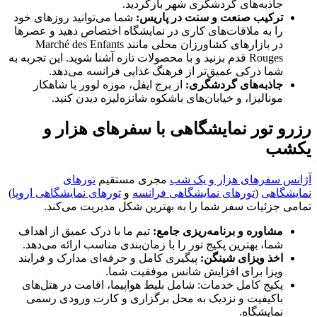
جاذبه‌های گردشگری شهر بازگردید.
ترکیب صنعت و سنت در پاریس:
شما می‌توانید روزهای خود
را به ملاقات‌های کاری در نمایشگاه اختصاص دهید و عصرها
در بازارهای کشاورزان محلی مانند Marché des Enfants
Rouges قدم بزنید و با محصولات تازه آشنا شوید. این تجربه به
شما درکی عمیق‌تر از فرهنگ غذایی فرانسه می‌دهد.
جاذبه‌های گردشگری:
از برج ایفل، موزه لوور با شاهکار
مونالیزا، و خیابان‌های باشکوه شانزه‌لیزه دیدن کنید.
رزرو تور نمایشگاهی با سفرهای هزار و
یکشب
آژانس سفرهای هزار و یک شب
مجری مستقیم
تورهای
نمایشگاهی
(
تورهای نمایشگاهی فرانسه
و
تورهای نمایشگاهی اروپا
)
تمامی جزئیات سفر شما را به بهترین شکل مدیریت می‌کند.
مشاوره و برنامه‌ریزی جامع:
تیم ما با درک عمیق از اهداف
شما، بهترین پکیج تور را با زمان‌بندی مناسب ارائه می‌دهد.
اخذ ویزای شینگن:
پیگیری کامل و حرفه‌ای مدارک و فرایند
ویزا برای افزایش شانس موفقیت شما.
پکیج کامل خدمات: شامل بلیط هواپیما، اقامت در هتل‌های
باکیفیت و نزدیک به محل برگزاری و کارت ورودی رسمی
نمایشگاه.