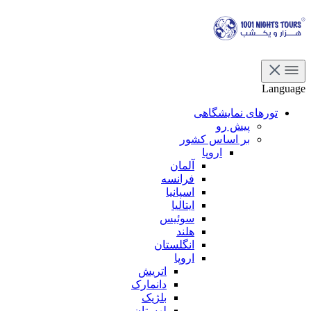
Language
تورهای نمایشگاهی
پیش رو
بر اساس کشور
اروپا
آلمان
فرانسه
اسپانیا
ایتالیا
سوئیس
هلند
انگلستان
اروپا
اتریش
دانمارک
بلژیک
لهستان