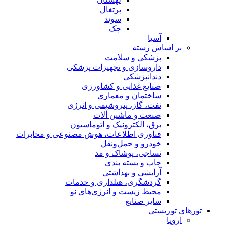
پرتغال
سوئد
چک
آسیا
بر اساس رسته
پزشکی و سلامت
داروسازی و تجهیزات پزشکی
دندانپزشکی
صنایع غذایی و کشاورزی
ساختمان و معماری
نفت، گاز، پتروشیمی و انرژی
صنعت و ماشین آلات
برق، الکترونیک و اتوماسیون
فناوری اطلاعات، هوش مصنوعی و مخابرات
خودرو و حمل‌و‌نقل
نساجی، پوشاک و مد
چاپ و بسته بندی
آرایشی و بهداشتی
گردشگری، هتلداری و خدمات
محیط زیست و انرژی‌های نو
سایر صنایع
تورهای توریستی
اروپا