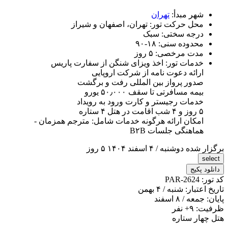
شهر مبدأ:
تهران
محل حرکت تور:
تهران، اصفهان و شیراز
درجه سختی:
سبک
محدوده سنی:
۱۸-۹۰
مدت مرخصی:
۵ روز
خدمات تور:
اخذ ویزای شنگن از سفارت پاریس
ارائه دعوت نامه از شرکت اروپایی
صدور پرواز بین المللی رفت و برگشت
بیمه مسافرتی تا سقف ۵۰٫۰۰۰ یورو
خدمات رجیستر و کارت ورود به رویداد
۵ روز و ۴ شب اقامت در هتل ۴ ستاره
امکان ارائه هرگونه خدمات شامل: مترجم همزمان -
هماهنگی جلسات B۲B
برگزار شده
دوشنبه / ۴ اسفند ۱۴۰۴
۵ روز
select
دانلود پکیج
کد تور:
PAR-2624
تاریخ اعتبار:
شنبه / ۴ بهمن
پایان:
جمعه / ۸ اسفند
ظرفیت:
+۹
نفر
هتل چهار ستاره