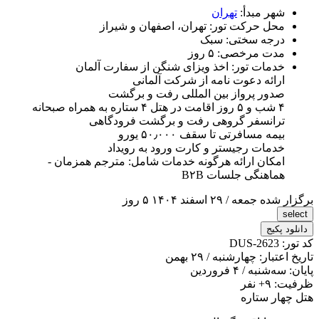
شهر مبدأ:
تهران
محل حرکت تور:
تهران، اصفهان و شیراز
درجه سختی:
سبک
مدت مرخصی:
۵ روز
خدمات تور:
اخذ ویزای شنگن از سفارت آلمان
ارائه دعوت نامه از شرکت آلمانی
صدور پرواز بین المللی رفت و برگشت
۴ شب و ۵ روز اقامت در هتل ۴ ستاره به همراه صبحانه
ترانسفر گروهی رفت و برگشت فرودگاهی
بیمه مسافرتی تا سقف ۵۰٫۰۰۰ یورو
خدمات رجیستر و کارت ورود به رویداد
امکان ارائه هرگونه خدمات شامل: مترجم همزمان -
هماهنگی جلسات B۲B
برگزار شده
جمعه / ۲۹ اسفند ۱۴۰۴
۵ روز
select
دانلود پکیج
کد تور:
DUS-2623
تاریخ اعتبار:
چهارشنبه / ۲۹ بهمن
پایان:
سه‌شنبه / ۴ فروردین
ظرفیت:
+۹
نفر
هتل چهار ستاره