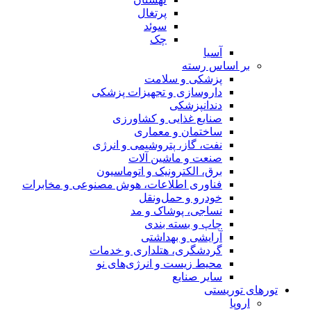
پرتغال
سوئد
چک
آسیا
بر اساس رسته
پزشکی و سلامت
داروسازی و تجهیزات پزشکی
دندانپزشکی
صنایع غذایی و کشاورزی
ساختمان و معماری
نفت، گاز، پتروشیمی و انرژی
صنعت و ماشین آلات
برق، الکترونیک و اتوماسیون
فناوری اطلاعات، هوش مصنوعی و مخابرات
خودرو و حمل‌و‌نقل
نساجی، پوشاک و مد
چاپ و بسته بندی
آرایشی و بهداشتی
گردشگری، هتلداری و خدمات
محیط زیست و انرژی‌های نو
سایر صنایع
تورهای توریستی
اروپا