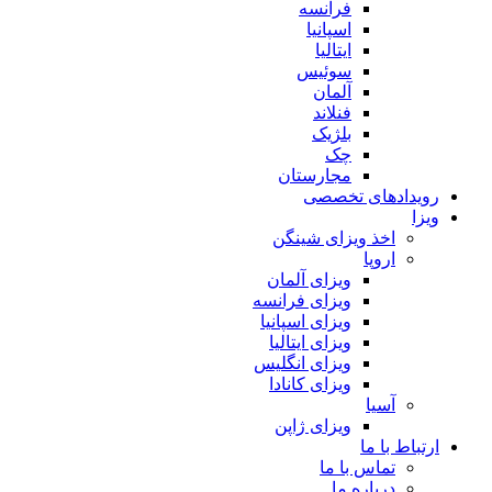
فرانسه
اسپانیا
ایتالیا
سوئیس
آلمان
فنلاند
بلژیک
چک
مجارستان
رویدادهای تخصصی
ویزا
اخذ ویزای شینگن
اروپا
ویزای آلمان
ویزای فرانسه
ویزای اسپانیا
ویزای ایتالیا
ویزای انگلیس
ویزای کانادا
آسیا
ویزای ژاپن
ارتباط با ما
تماس با ما
درباره ما