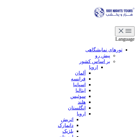
Language
تورهای نمایشگاهی
پیش رو
بر اساس کشور
اروپا
آلمان
فرانسه
اسپانیا
ایتالیا
سوئیس
هلند
انگلستان
اروپا
اتریش
دانمارک
بلژیک
لهستان