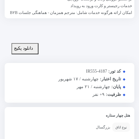
خدمات رجیستر و کارت ورود به رویداد
امکان ارائه هرگونه خدمات شامل: مترجم همزمان - هماهنگی جلسات B۲B
دانلود پکیج
کد تور:
IR555-4187
تاریخ اعتبار:
چهارشنبه / ۱۷ شهریور
پایان:
چهارشنبه / ۲۱ مهر
ظرفیت:
+۹
نفر
هتل چهار ستاره
بزرگسال
نوع اتاق