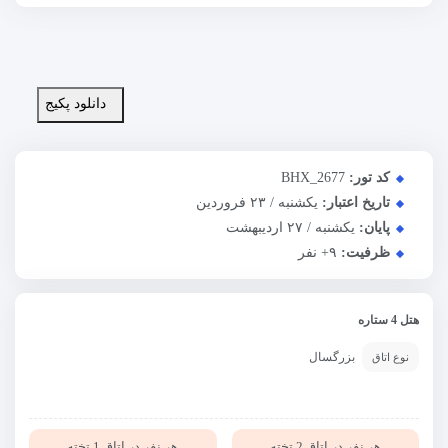
دانلود پکیج
کد تور:
BHX_2677
تاریخ اعتبار:
یکشنبه / ۲۳ فروردین
پایان:
یکشنبه / ۲۷ اردیبهشت
ظرفیت:
+۹
نفر
هتل 4 ستاره
بزرگسال
نوع اتاق
هر نفر در اتاق 2 تخته
هر نفر در اتاق 1 تخته