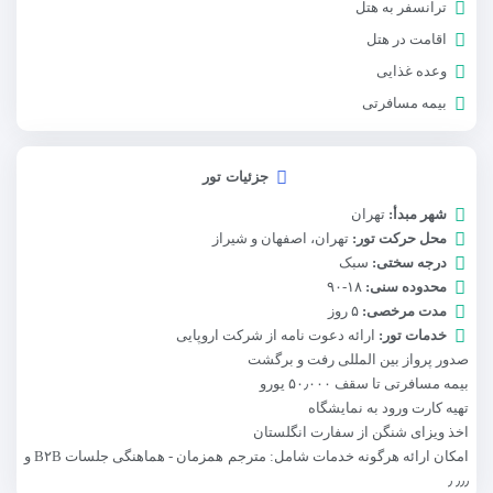
ترانسفر به هتل
اقامت در هتل
وعده غذایی
بیمه مسافرتی
جزئیات تور
شهر مبدأ:
تهران
محل حرکت تور:
تهران، اصفهان و شیراز
درجه سختی:
سبک
محدوده سنی:
۱۸-۹۰
مدت مرخصی:
۵ روز
خدمات تور:
ارائه دعوت نامه از شرکت اروپایی
صدور پرواز بین المللی رفت و برگشت
بیمه مسافرتی تا سقف ۵۰٫۰۰۰ یورو
تهیه کارت ورود به نمایشگاه
اخذ ویزای شنگن از سفارت انگلستان
امکان ارائه هرگونه خدمات شامل: مترجم همزمان - هماهنگی جلسات B۲B و
٫٫٫ ٫