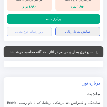
۱,۶۵۰ یورو
۱,۹۸۰ یورو
برگزار شده
نمایش معادل ریالی
بروز رسانی نرخ معادل
.مبالغ فوق به ازای هر نفر در اتاق، جداگانه محاسبه خواهد شد
درباره تور
مقدمه
نمایشگاه و کنفرانس دندانپزشکی بریتانیا، که با نام رسمی British