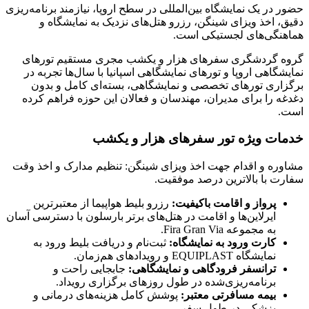
حضور در یک نمایشگاه بین‌المللی در سطح اروپا، نیازمند برنامه‌ریزی
دقیق، اخذ ویزای شینگن، رزرو هتل‌های نزدیک به نمایشگاه و
هماهنگی‌های لجستیکی است.
گروه گردشگری سفرهای هزار و یکشب مجری مستقیم تورهای
نمایشگاهی اروپا و تورهای نمایشگاهی اسپانیا با سال‌ها تجربه در
برگزاری تورهای تخصصی و نمایشگاهی، بسته‌ای کامل و بدون
دغدغه را برای مدیران، مهندسان و فعالان این حوزه فراهم کرده
است.
خدمات ویژه تور سفرهای هزار و یکشب
مشاوره و اقدام جهت اخذ ویزای شینگن: تنظیم مدارک و اخذ وقت
سفارت با بالاترین درصد موفقیت.
پرواز و اقامت باکیفیت:
رزرو بلیط هواپیما از معتبرترین
ایرلاین‌ها و اقامت در هتل‌های برتر بارسلون با دسترسی آسان
به مجموعه Fira Gran Via.
کارت ورود به نمایشگاه:
ثبت‌نام و دریافت بلیط ورود به
نمایشگاه EQUIPLAST و رویدادهای هم‌زمان.
ترانسفر فرودگاهی و نمایشگاهی:
جابجایی راحت و
برنامه‌ریزی‌شده در طول روزهای برگزاری رویداد.
بیمه مسافرتی معتبر:
پوشش کامل هزینه‌های درمانی و
پزشکی در طول سفر.