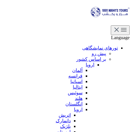
Language
تورهای نمایشگاهی
پیش رو
بر اساس کشور
اروپا
آلمان
فرانسه
اسپانیا
ایتالیا
سوئیس
هلند
انگلستان
اروپا
اتریش
دانمارک
بلژیک
لهستان