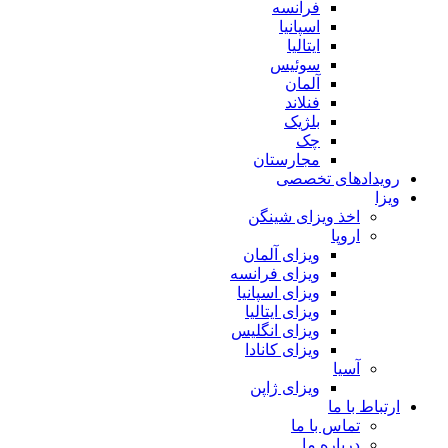
فرانسه
اسپانیا
ایتالیا
سوئیس
آلمان
فنلاند
بلژیک
چک
مجارستان
رویدادهای تخصصی
ویزا
اخذ ویزای شینگن
اروپا
ویزای آلمان
ویزای فرانسه
ویزای اسپانیا
ویزای ایتالیا
ویزای انگلیس
ویزای کانادا
آسیا
ویزای ژاپن
ارتباط با ما
تماس با ما
درباره ما