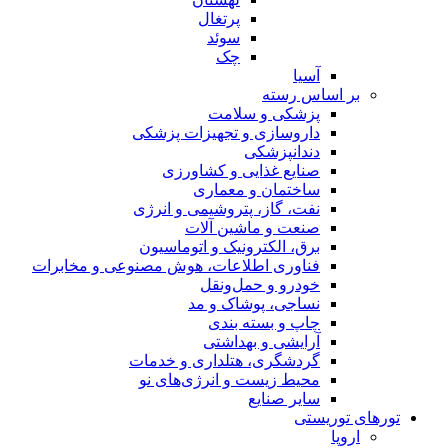
پرتغال
سوئد
چک
آسیا
بر اساس رسته
پزشکی و سلامت
داروسازی و تجهیزات پزشکی
دندانپزشکی
صنایع غذایی و کشاورزی
ساختمان و معماری
نفت، گاز، پتروشیمی و انرژی
صنعت و ماشین آلات
برق، الکترونیک و اتوماسیون
فناوری اطلاعات، هوش مصنوعی و مخابرات
خودرو و حمل‌و‌نقل
نساجی، پوشاک و مد
چاپ و بسته بندی
آرایشی و بهداشتی
گردشگری، هتلداری و خدمات
محیط زیست و انرژی‌های نو
سایر صنایع
تورهای توریستی
اروپا