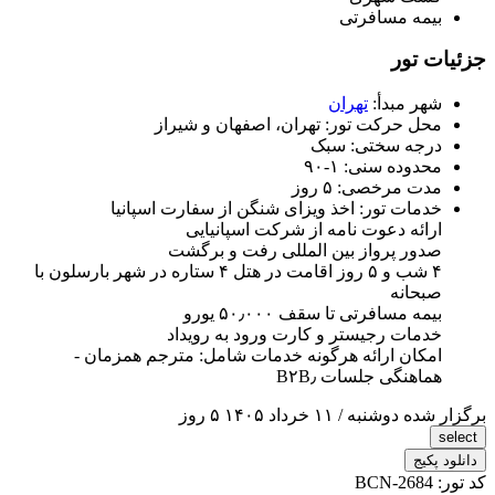
بیمه مسافرتی
جزئیات تور
شهر مبدأ:
تهران
محل حرکت تور:
تهران، اصفهان و شیراز
درجه سختی:
سبک
محدوده سنی:
۱-۹۰
مدت مرخصی:
۵ روز
خدمات تور:
اخذ ویزای شنگن از سفارت اسپانیا
ارائه دعوت نامه از شرکت اسپانیایی
صدور پرواز بین المللی رفت و برگشت
۴ شب و ۵ روز اقامت در هتل ۴ ستاره در شهر بارسلون با
صبحانه
بیمه مسافرتی تا سقف ۵۰٫۰۰۰ یورو
خدمات رجیستر و کارت ورود به رویداد
امکان ارائه هرگونه خدمات شامل: مترجم همزمان -
هماهنگی جلسات B۲B٫
برگزار شده
دوشنبه / ۱۱ خرداد ۱۴۰۵
۵ روز
select
دانلود پکیج
کد تور:
BCN-2684