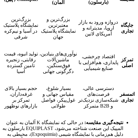
(بارسلون)
آلمان)
بزرگ‌ترین و
بزرگ‌ترین
دروازه ورود به بازار
جایگاه
معتبرترین
نمایشگاه پلاستیک
اروپا، مدیترانه و
تجاری
نمایشگاه پلاستیک
در آسیا و نیم‌کره
آمریکای لاتین
جهان
شرقی
نوآوری‌های بنیادین،
تولید انبوه، قیمت
اقتصاد چرخشی،
تمرکز
ماشین‌آلات
رقابتی، زنجیره
پایداری، هم‌افزایی با
اصلی
فوق‌سنگین،
تامین گسترده
صنایع شیمیایی
دگرگونی جهانی
آسیا
دسترسی عالی،
بسیار شلوغ،
حجم بسیار بالای
اتمسفر
فرصت‌های
مقیاس جهانی و
غرفه‌داران،
تجاری
شبکه‌سازی نزدیک‌تر
غول‌پیکر، فواصل
تمرکز بر
و B2B متمرکز
طولانی
بازارهای نوظهور
نت
یجه‌گیری مقایسه:
در حالی که نمایشگاه K آلمان به عنوان
المپیک این صنعت شناخته می‌شود، EQUIPLAST بارسلون به
دلیل هم‌زمانی با نمایشگاه شیمی (Expoquimia)، محیطی به