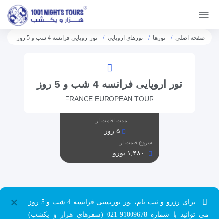
[citynet]
صفحه اصلی
تورها
تورهای اروپایی
تور اروپایی فرانسه 4 شب و 5 روز
تور اروپایی فرانسه 4 شب و 5 روز
FRANCE EUROPEAN TOUR
مدت اقامت از
۵ روز
شروع قیمت از
۱,۴۸۰ یورو
×
برای رزرو و ثبت نام، تور توریستی فرانسه 4 شب و 5 روز
می توانید با شماره 91009678-021 (سفرهای هزار و یکشب)