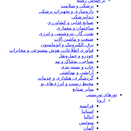
بر اساس رسته
پزشکی و سلامت
داروسازی و تجهیزات پزشکی
دندانپزشکی
صنایع غذایی و کشاورزی
ساختمان و معماری
نفت، گاز، پتروشیمی و انرژی
صنعت و ماشین آلات
برق، الکترونیک و اتوماسیون
فناوری اطلاعات، هوش مصنوعی و مخابرات
خودرو و حمل‌و‌نقل
نساجی، پوشاک و مد
چاپ و بسته بندی
آرایشی و بهداشتی
گردشگری، هتلداری و خدمات
محیط زیست و انرژی‌های نو
سایر صنایع
تورهای توریستی
اروپا
فرانسه
اسپانیا
ایتالیا
سوئیس
آلمان