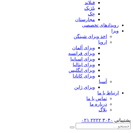
فنلاند
بلژیک
چک
مجارستان
رویدادهای تخصصی
ویزا
اخذ ویزای شینگن
اروپا
ویزای آلمان
ویزای فرانسه
ویزای اسپانیا
ویزای ایتالیا
ویزای انگلیس
ویزای کانادا
آسیا
ویزای ژاپن
ارتباط با ما
تماس با ما
درباره ما
بلاگ
پشتیبانی
۳۰۴۰ ۲۲۲۲
۰۲۱