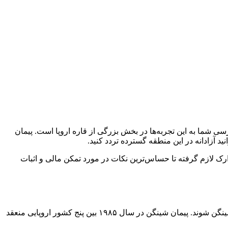
ریخی پاریس، تپه‌های سبز هلند یا سواحل آفتابی یونان را در سر دارید؟ ویزای شینگن (Schengen Visa) کلید دسترسی شما به این تجربه‌ها در بخش بزرگی از قاره اروپا است. پیمان
مدارک لازم گرفته تا حساس‌ترین نکات در مورد تمکن مالی و اثبات
ویزای شینگن مجوزی است که به اتباع کشورهای ثالث (از جمله ایران) اجازه می‌دهد تا به منظور اقامت کوتاه مدت (تا ۹۰ روز) وارد حوزه شینگن شوند. پیمان شینگن در سال ۱۹۸۵ بین پنج کشور اروپایی منعقد