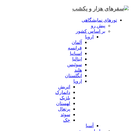
تورهای نمایشگاهی
پیش رو
بر اساس کشور
اروپا
آلمان
فرانسه
اسپانیا
ایتالیا
سوئیس
هلند
انگلستان
اروپا
اتریش
دانمارک
بلژیک
لهستان
پرتغال
سوئد
چک
آسیا