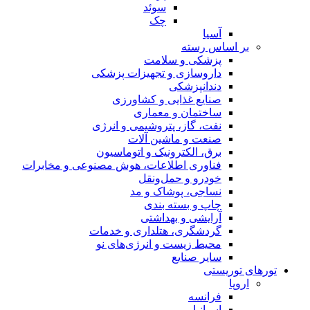
سوئد
چک
آسیا
بر اساس رسته
پزشکی و سلامت
داروسازی و تجهیزات پزشکی
دندانپزشکی
صنایع غذایی و کشاورزی
ساختمان و معماری
نفت، گاز، پتروشیمی و انرژی
صنعت و ماشین آلات
برق، الکترونیک و اتوماسیون
فناوری اطلاعات، هوش مصنوعی و مخابرات
خودرو و حمل‌و‌نقل
نساجی، پوشاک و مد
چاپ و بسته بندی
آرایشی و بهداشتی
گردشگری، هتلداری و خدمات
محیط زیست و انرژی‌های نو
سایر صنایع
تورهای توریستی
اروپا
فرانسه
اسپانیا