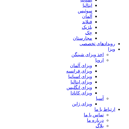
ایتالیا
سوئیس
آلمان
فنلاند
بلژیک
چک
مجارستان
رویدادهای تخصصی
ویزا
اخذ ویزای شینگن
اروپا
ویزای آلمان
ویزای فرانسه
ویزای اسپانیا
ویزای ایتالیا
ویزای انگلیس
ویزای کانادا
آسیا
ویزای ژاپن
ارتباط با ما
تماس با ما
درباره ما
بلاگ