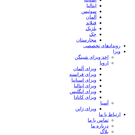
ایتالیا
سوئیس
آلمان
فنلاند
بلژیک
چک
مجارستان
رویدادهای تخصصی
ویزا
اخذ ویزای شینگن
اروپا
ویزای آلمان
ویزای فرانسه
ویزای اسپانیا
ویزای ایتالیا
ویزای انگلیس
ویزای کانادا
آسیا
ویزای ژاپن
ارتباط با ما
تماس با ما
درباره ما
بلاگ