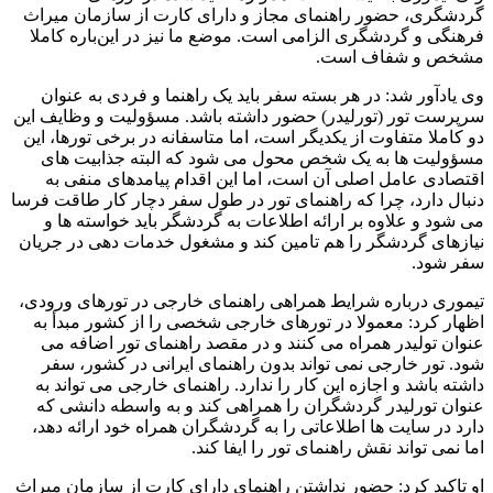
گردشگری، حضور راهنمای مجاز و دارای کارت از سازمان میراث
فرهنگی و گردشگری الزامی است. موضع ما نیز در این‌باره کاملا
مشخص و شفاف است.
وی یادآور شد: در هر بسته سفر باید یک راهنما و فردی به عنوان
سرپرست تور (تورلیدر) حضور داشته باشد. مسؤولیت و وظایف این
دو کاملا متفاوت از یکدیگر است، اما متاسفانه در برخی تورها، این
مسؤولیت ها به یک شخص محول می شود که البته جذابیت های
اقتصادی عامل اصلی آن است، اما این اقدام پیامدهای منفی به
دنبال دارد، چرا که راهنمای تور در طول سفر دچار کار طاقت فرسا
می شود و علاوه بر ارائه اطلاعات به گردشگر باید خواسته ها و
نیازهای گردشگر را هم تامین کند و مشغول خدمات دهی در جریان
سفر شود.
تیموری درباره شرایط همراهی راهنمای خارجی در تورهای ورودی،
اظهار کرد: معمولا در تورهای خارجی شخصی را از کشور مبدأ به
عنوان تولیدر همراه می کنند و در مقصد راهنمای تور اضافه می
شود. تور خارجی نمی تواند بدون راهنمای ایرانی در کشور، سفر
داشته باشد و اجازه این کار را ندارد. راهنمای خارجی می تواند به
عنوان تورلیدر گردشگران را همراهی کند و به واسطه دانشی که
دارد در سایت ها اطلاعاتی را به گردشگران همراه خود ارائه دهد،
اما نمی تواند نقش راهنمای تور را ایفا کند.
او تاکید کرد: حضور نداشتن راهنمای دارای کارت از سازمان میراث