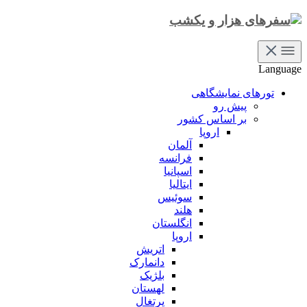
Language
تورهای نمایشگاهی
پیش رو
بر اساس کشور
اروپا
آلمان
فرانسه
اسپانیا
ایتالیا
سوئیس
هلند
انگلستان
اروپا
اتریش
دانمارک
بلژیک
لهستان
پرتغال