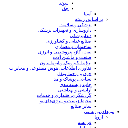
سوئد
چک
آسیا
بر اساس رسته
پزشکی و سلامت
داروسازی و تجهیزات پزشکی
دندانپزشکی
صنایع غذایی و کشاورزی
ساختمان و معماری
نفت، گاز، پتروشیمی و انرژی
صنعت و ماشین آلات
برق، الکترونیک و اتوماسیون
فناوری اطلاعات، هوش مصنوعی و مخابرات
خودرو و حمل‌و‌نقل
نساجی، پوشاک و مد
چاپ و بسته بندی
آرایشی و بهداشتی
گردشگری، هتلداری و خدمات
محیط زیست و انرژی‌های نو
سایر صنایع
تورهای توریستی
اروپا
فرانسه
اسپانیا