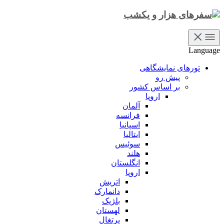
Language
تورهای نمایشگاهی
پیش رو
بر اساس کشور
اروپا
آلمان
فرانسه
اسپانیا
ایتالیا
سوئیس
هلند
انگلستان
اروپا
اتریش
دانمارک
بلژیک
لهستان
پرتغال