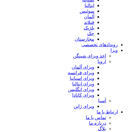
ایتالیا
سوئیس
آلمان
فنلاند
بلژیک
چک
مجارستان
رویدادهای تخصصی
ویزا
اخذ ویزای شینگن
اروپا
ویزای آلمان
ویزای فرانسه
ویزای اسپانیا
ویزای ایتالیا
ویزای انگلیس
ویزای کانادا
آسیا
ویزای ژاپن
ارتباط با ما
تماس با ما
درباره ما
بلاگ