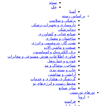
سوئد
چک
آسیا
بر اساس رسته
پزشکی و سلامت
داروسازی و تجهیزات پزشکی
دندانپزشکی
صنایع غذایی و کشاورزی
ساختمان و معماری
نفت، گاز، پتروشیمی و انرژی
صنعت و ماشین آلات
برق، الکترونیک و اتوماسیون
فناوری اطلاعات، هوش مصنوعی و مخابرات
خودرو و حمل‌و‌نقل
نساجی، پوشاک و مد
چاپ و بسته بندی
آرایشی و بهداشتی
گردشگری، هتلداری و خدمات
محیط زیست و انرژی‌های نو
سایر صنایع
تورهای توریستی
اروپا
فرانسه
اسپانیا