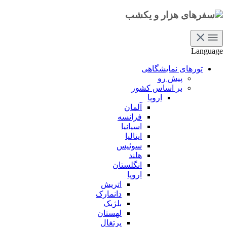
Language
تورهای نمایشگاهی
پیش رو
بر اساس کشور
اروپا
آلمان
فرانسه
اسپانیا
ایتالیا
سوئیس
هلند
انگلستان
اروپا
اتریش
دانمارک
بلژیک
لهستان
پرتغال