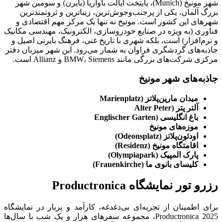
شهر مونیخ (Munich)، پایتخت ایالت باواریا (بایرن) و سومین شهر
بزرگ آلمان، یکی از پرجنب‌وجوش‌ترین، زیباترین و ثروتمندترین
شهرهای این کشور است. مونیخ نه تنها یک مرکز مهم اقتصادی و
فناوری (به ویژه در صنایع خودروسازی، الکترونیک، مهندسی مکانیک
و نرم‌افزار) است، بلکه شهری با تاریخ غنی، فرهنگ بایرنی اصیل و
جاذبه‌های گردشگری فراوان به شمار می‌رود. این شهر میزبان دفتر
مرکزی شرکت‌های بزرگی مانند BMW، Siemens و Allianz است.
جاذبه‌های شهر مونیخ
میدان مارین‌پلاتز (
Marienplatz
آلتر پتر (
Alter Peter
باغ انگلیسی (
Englischer Garten
موزه‌های مونیخ
اودئون‌پلاتز (
Odeonsplatz
)
اقامتگاه مونیخ (
Residenz
)
پارک المپیک (
Olympiapark
)
کلیسای بانوی ما (
Frauenkirche
)
رزرو تور نمایشگاه Productronica
برای اطمینان از تجربه‌ای بی‌دغدغه، کارآمد و پربار در نمایشگاه
Productronica 2025، مجموعه سفرهای هزار و یک شب با سال‌ها