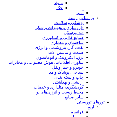
سوئد
چک
آسیا
بر اساس رسته
پزشکی و سلامت
داروسازی و تجهیزات پزشکی
دندانپزشکی
صنایع غذایی و کشاورزی
ساختمان و معماری
نفت، گاز، پتروشیمی و انرژی
صنعت و ماشین آلات
برق، الکترونیک و اتوماسیون
فناوری اطلاعات، هوش مصنوعی و مخابرات
خودرو و حمل‌و‌نقل
نساجی، پوشاک و مد
چاپ و بسته بندی
آرایشی و بهداشتی
گردشگری، هتلداری و خدمات
محیط زیست و انرژی‌های نو
سایر صنایع
تورهای توریستی
اروپا
فرانسه
اسپانیا