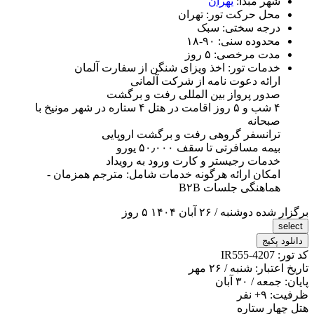
شهر مبدأ:
تهران
محل حرکت تور:
تهران
درجه سختی:
سبک
محدوده سنی:
۹۰-۱۸
مدت مرخصی:
۵ روز
خدمات تور:
اخذ ویزای شنگن از سفارت آلمان
ارائه دعوت نامه از شرکت آلمانی
صدور پرواز بین المللی رفت و برگشت
۴ شب و ۵ روز اقامت در هتل ۴ ستاره در شهر مونیخ با
صبحانه
ترانسفر گروهی رفت و برگشت اروپایی
بیمه مسافرتی تا سقف ۵۰٫۰۰۰ یورو
خدمات رجیستر و کارت ورود به رویداد
امکان ارائه هرگونه خدمات شامل: مترجم همزمان -
هماهنگی جلسات B۲B
برگزار شده
دوشنبه / ۲۶ آبان ۱۴۰۴
۵ روز
select
دانلود پکیج
کد تور:
IR555-4207
تاریخ اعتبار:
شنبه / ۲۶ مهر
پایان:
جمعه / ۳۰ آبان
ظرفیت:
+۹
نفر
هتل چهار ستاره