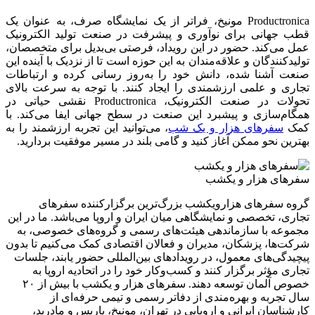
Productronica مونیخ، فراتر از یک نمایشگاه صرف، به عنوان یک
قطب جهانی برای نوآوری و پیشرفت در صنعت تولید الکترونیک
عمل می‌کند. حضور در این رویداد، فرصتی بی‌بدیل برای متخصصان،
تولیدکنندگان و علاقه‌مندان به این حوزه است تا از نزدیک با آینده این
صنعت آشنا شده، دانش خود را به‌روز رسانی کرده و ارتباطات
تجاری و علمی ارزشمندی را ایجاد کنند. با توجه به سرعت بالای
تحولات در صنعت الکترونیک، Productronica نقشی حیاتی در
همگام‌سازی و پیشبرد این صنعت در سطح جهانی ایفا می‌کند. با
کمک
سفرهای هزار و یک شب
، می‌توانید این تجربه ارزشمند را به
بهترین نحو ممکن آغاز کنید و گامی بلند در مسیر موفقیت بردارید.
سفرهای هزار و یکشب
گروه سفرهای هزارویکشب بزرگ‌ترین برگزارکننده سفرهای
تجاری، تخصصی و نمایشگاهی میان ایران و اروپا می‌باشد. ما در این
مجموعه با سازماندهی هیئت‌های رسمی و گروه‌های خصوصی، به
شرکت‌ها، پزشکان، مدیران و فعالان اقتصادی کمک می‌کنیم تا بدون
پیچیدگی‌های معمول، در رویدادهای بین‌المللی حضور یابند، جلسات
تجاری مؤثر برگزار کنند و کسب‌وکار خود را در اتحادیه اروپا به
خصوص آلمان توسعه دهند. سفر‌های هزار و یکشب با بیش از ۲۰
سال تجربه و بهره‌مندی از دفاتر رسمی و تیمی حرفه‌ای از
کارشناسان ایرانی و اروپایی در تهران، مونیخ، پاریس و مادرید،