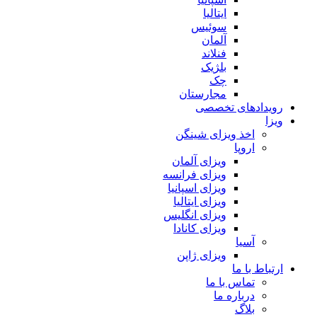
ایتالیا
سوئیس
آلمان
فنلاند
بلژیک
چک
مجارستان
رویدادهای تخصصی
ویزا
اخذ ویزای شینگن
اروپا
ویزای آلمان
ویزای فرانسه
ویزای اسپانیا
ویزای ایتالیا
ویزای انگلیس
ویزای کانادا
آسیا
ویزای ژاپن
ارتباط با ما
تماس با ما
درباره ما
بلاگ